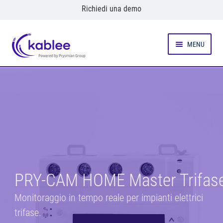
Richiedi una demo
Vai
Vai
MENU
alla
al
navigazione
contenuto
ESPANDI IL MENU CHILD
Prodotti
Caso Studio
Chi siamo
Help Center
PRY-CAM HOME Master Trifas
Monitoraggio in tempo reale per impianti elettrici
trifase.