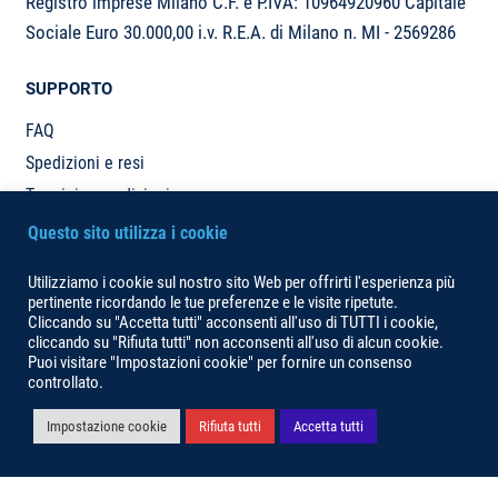
Registro imprese Milano C.F. e P.IVA: 10964920960 Capitale
Sociale Euro 30.000,00 i.v. R.E.A. di Milano n. MI - 2569286
SUPPORTO
FAQ
Spedizioni e resi
Termini e condizioni
Account
Questo sito utilizza i cookie
PAGAMENTI
Utilizziamo i cookie sul nostro sito Web per offrirti l'esperienza più
pertinente ricordando le tue preferenze e le visite ripetute.
Cliccando su "Accetta tutti" acconsenti all'uso di TUTTI i cookie,
cliccando su "Rifiuta tutti" non acconsenti all'uso di alcun cookie.
Puoi visitare "Impostazioni cookie" per fornire un consenso
controllato.
Il mio account
Cerca
© Kablee powered by Prysmian Group 2026 -
MSM Digital
Impostazione cookie
Rifiuta tutti
Accetta tutti
0
Search
SEARCH
for: