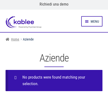
Richiedi una demo
Vai
Vai
MENU
alla
al
navigazione
contenuto
ESPANDI IL MENU CHILD
Prodotti
Home
Aziende
ESPANDI IL MENU CHILD
Elettricisti
Aziende
ESPANDI IL MENU CHILD
Utenti domestici
ESPANDI IL MENU CHILD
Aziende
No products were found matching your
selection.
Caso Studio
Chi siamo